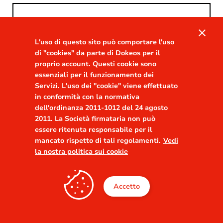
close
L'uso di questo sito può comportare l'uso
di "cookies" da parte di Dokeos per il
proprio account. Questi cookie sono
essenziali per il funzionamento dei
Accedi
Servizi. L'uso dei "cookie" viene effettuato
in conformità con la normativa
dell'ordinanza 2011-1012 del 24 agosto
2011. La Società firmataria non può
essere ritenuta responsabile per il
mancato rispetto di tali regolamenti.
Vedi
la nostra politica sui cookie
Accetto